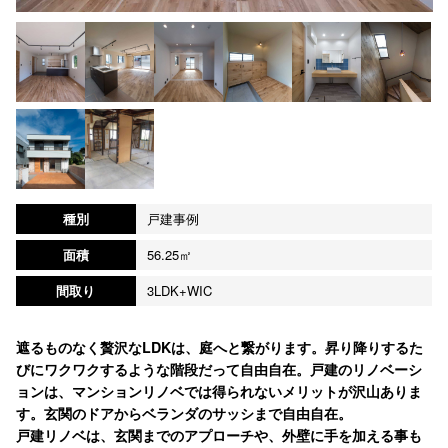
種別
戸建事例
面積
56.25㎡
間取り
3LDK+WIC
遮るものなく贅沢なLDKは、庭へと繋がります。昇り降りするた
びにワクワクするような階段だって自由自在。戸建のリノベーシ
ョンは、マンションリノベでは得られないメリットが沢山ありま
す。玄関のドアからベランダのサッシまで自由自在。
戸建リノベは、玄関までのアプローチや、外壁に手を加える事も