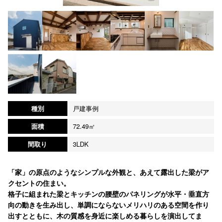
種別
戸建事例
面積
72.49㎡
間取り
3LDK
「家」の原点のようなシンプルな外観と、あえて露出した梁がア
クセントの住まい。
格子に組まれた梁とキッチンの腰壁のパネリングが水平・垂直方
向の動きを生み出し、単調にならないメリハリのある空間を作り
出すとともに、木の質感を身近に楽しめる暮らしを演出してま