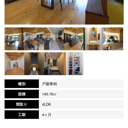
種別
戸建事例
面積
140.76㎡
間取り
4LDK
工期
4ヶ月