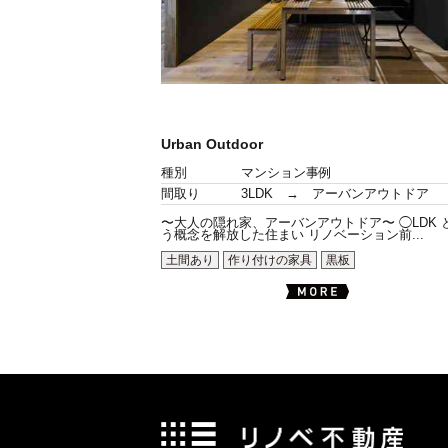
Urban Outdoor
種別
マンション事例
間取り
3LDK → アーバンアウトドア
〜大人の隠れ家、アーバンアウトドア〜 ◯LDK 
う概念を解放した住まい リノベーション前...
土間あり
作り付けの家具
黒板