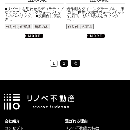
2LDK+WIC
1LDK+WIC
■リゾートを思わせるデコラティブ
造作棚＆ダイニングテーブル。 床
なクロス、ブラックウォールナッ
には、世界3大銘木ウォールナット
トのパネリング。 ■洗面台に併設
を採用。 杉の1枚板をカウンタ
さ...
ー...
作り付けの家具
無垢の木
作り付けの家具
1
2
次
会社紹介
選ばれる理由
コンセプト
リノベ不動産の特徴