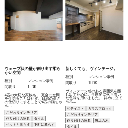
ウェーブ状の壁が創り出す柔ら
新しくても、ヴィンテージ。
かい空間
種別
マンション事例
種別
マンション事例
間取り
1LDK
間取り
1LDK
ヴィンテージ感のある雰囲気を醸
し出すために、全体的に落ち着い
4匹の大切な家族も… 完全に空間
た色味を用いました。 斜めに立て
を仕切ることはせず、目線の高さ
られ...
の仕切りにすることで4匹の猫ちゃ
ん...
和テイスト
ガラスブロック
こだわりインテリア
こだわりインテリア
作り付けの家具
タイル
作り付けの家具
無垢の木
ペットと暮らす
下町に暮らす
タイル