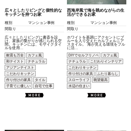
広々としたリビングと個性的な
西海岸風で海を眺めながらの生
キッチンを持つお家
活ができるお家
種別
マンション事例
種別
マンション事例
間取り
間取り
広々としたリビングに書斎を設
ホワイトを基調にアクセントにブ
け、家族の繋がりが感じられる空
ルーを入り交えたカルフォルニア
間。キッチンには、モザイクタイ
スタイル。 海が見える環境をフル
ルを使用...
に活...
耐震も万全
カフェ風
DIYでセルフリノベ
カフェ風
和テイスト
ナチュラル
ナチュラル
こだわりインテリア
アジアンテイスト
こだわりキッチン
こだわりキッチン
作り付けの家具
ふたり暮らし
作り付けの家具
タイル
スローライフ
眺望最高
子育てに優しい
自宅で仕事
水辺の住まい