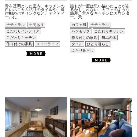
青を基調とした室内。キッチンの
誰もが一度は思い描いたことがあ
白いハニカム貼りのタイルや、造
るかもしれない、カフェのような
作棚のパネリングなど、ディティ
部屋。大きなキッチンにカウンタ
ールに...
ー。天...
ナチュラル
土間あり
カフェ風
ナチュラル
こだわりインテリア
ハンモック
こだわりキッチン
こだわりキッチン
作り付けの家具
無垢の木
作り付けの家具
スローライフ
タイル
ひとり暮らし
ふたり暮らし