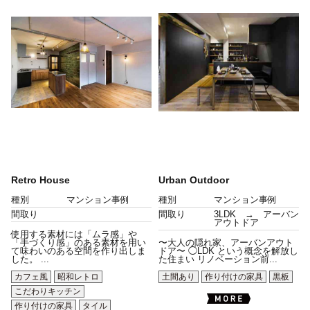
Retro House
Urban Outdoor
種別
マンション事例
種別
マンション事例
間取り
間取り
3LDK → アーバン
アウトドア
使用する素材には「ムラ感」や
「手づくり感」のある素材を用い
〜大人の隠れ家、アーバンアウト
て味わいのある空間を作り出しま
ドア〜 ◯LDK という概念を解放し
した。 ...
た住まい リノベーション前...
カフェ風
昭和レトロ
土間あり
作り付けの家具
黒板
こだわりキッチン
作り付けの家具
タイル