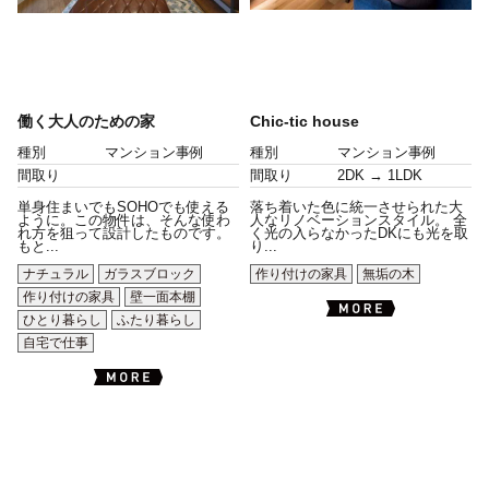
働く大人のための家
Chic-tic house
種別
マンション事例
種別
マンション事例
間取り
間取り
2DK → 1LDK
単身住まいでもSOHOでも使える
落ち着いた色に統一させられた大
ように。この物件は、そんな使わ
人なリノベーションスタイル。 全
れ方を狙って設計したものです。
く光の入らなかったDKにも光を取
もと...
り...
ナチュラル
ガラスブロック
作り付けの家具
無垢の木
作り付けの家具
壁一面本棚
ひとり暮らし
ふたり暮らし
自宅で仕事