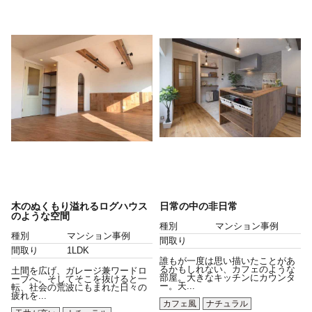
木のぬくもり溢れるログハウス
日常の中の非日常
のような空間
種別
マンション事例
種別
マンション事例
間取り
間取り
1LDK
誰もが一度は思い描いたことがあ
るかもしれない、カフェのような
土間を広げ、ガレージ兼ワードロ
部屋。大きなキッチンにカウンタ
ーブへ。そしてそこを抜けると一
ー。天...
転、社会の荒波にもまれた日々の
疲れを...
カフェ風
ナチュラル