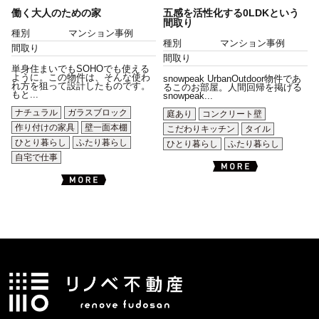
働く大人のための家
五感を活性化する0LDKという
間取り
種別
マンション事例
種別
マンション事例
間取り
間取り
単身住まいでもSOHOでも使える
ように。この物件は、そんな使わ
snowpeak UrbanOutdoor物件であ
れ方を狙って設計したものです。
るこのお部屋。人間回帰を掲げる
もと...
snowpeak...
ナチュラル
ガラスブロック
庭あり
コンクリート壁
作り付けの家具
壁一面本棚
こだわりキッチン
タイル
ひとり暮らし
ふたり暮らし
ひとり暮らし
ふたり暮らし
自宅で仕事