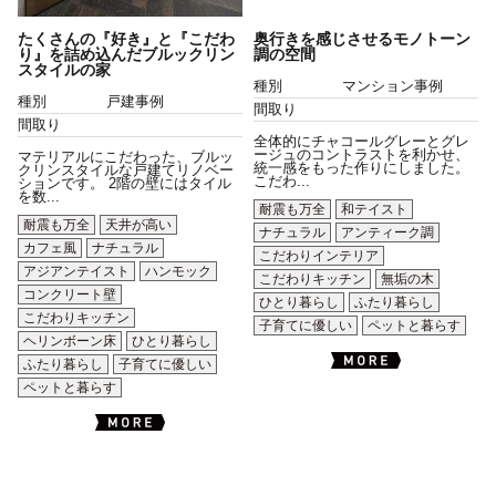
たくさんの『好き』と『こだわ
奥行きを感じさせるモノトーン
り』を詰め込んだブルックリン
調の空間
スタイルの家
種別
マンション事例
種別
戸建事例
間取り
間取り
全体的にチャコールグレーとグレ
ージュのコントラストを利かせ、
マテリアルにこだわった、ブルッ
統一感をもった作りにしました。
クリンスタイルな戸建てリノベー
こだわ...
ションです。 2階の壁にはタイル
を数...
耐震も万全
和テイスト
耐震も万全
天井が高い
ナチュラル
アンティーク調
カフェ風
ナチュラル
こだわりインテリア
アジアンテイスト
ハンモック
こだわりキッチン
無垢の木
コンクリート壁
ひとり暮らし
ふたり暮らし
こだわりキッチン
子育てに優しい
ペットと暮らす
ヘリンボーン床
ひとり暮らし
ふたり暮らし
子育てに優しい
ペットと暮らす