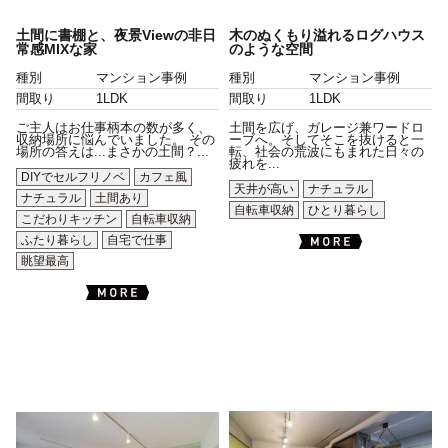
土間に書棚と、夜景Viewの非日
木のぬくもり溢れるログハウス
常感MIXな家
のような空間
種別
マンション事例
種別
マンション事例
間取り
1LDK
間取り
1LDK
ご主人はお仕事柄本の数が多く、
土間を広げ、ガレージ兼ワードロ
収納場所に悩んでいました。 その
ーブへ。そしてそこを抜けると一
場所の答えは...まさかの土間？...
転、社会の荒波にもまれた日々の
疲れを...
DIYでセルフリノベ
カフェ風
天井が高い
ナチュラル
ナチュラル
土間あり
自転車収納
ひとり暮らし
こだわりキッチン
自転車収納
ふたり暮らし
自宅で仕事
眺望最高