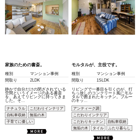
家族のための書斎。
モルタルが、主役です。
種別
マンション事例
種別
マンション事例
間取り
2LDK
間取り
1SLDK
静かで自分だけの閉ざされている
リビングで一番目を引くのが、打
空間というイメージのある書斎
ちっ放しのコンクリート風にモル
を、あえてリビングに持ってきま
タルで囲まれたキッチン。ブルー
した。そ...
のキッ...
ナチュラル
こだわりインテリア
アンティーク調
自転車収納
無垢の木
こだわりインテリア
子育てに優しい
こだわりキッチン
自転車収納
無垢の木
タイル
ふたり暮らし