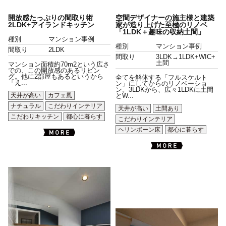
開放感たっぷりの間取り術
空間デザイナーの施主様と建築
2LDK+アイランドキッチン
家が造り上げた至極のリノベ
「1LDK＋趣味の収納土間」
種別
マンション事例
種別
マンション事例
間取り
2LDK
間取り
3LDK→1LDK+WIC+
土間
マンション面積約70m2という広さ
での、この開放感のあるリビン
グ。他に2部屋もあるというから
全てを解体する「フルスケルト
「え...
ン」にしてからのリノベーショ
ン。3LDKから、広々1LDKに土間
天井が高い
カフェ風
とW...
ナチュラル
こだわりインテリア
天井が高い
土間あり
こだわりキッチン
都心に暮らす
こだわりインテリア
ヘリンボーン床
都心に暮らす