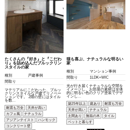
たくさんの『好き』と『こだわ
猫も喜ぶ、ナチュラルな明るい
り』を詰め込んだブルックリン
家
スタイルの家
種別
マンション事例
種別
戸建事例
間取り
1LDK+WIC
間取り
光が行き届くナチュラルな空間を
イメージし、お部屋の素材は全体
マテリアルにこだわった、ブルッ
的に明るい色のクリア塗装でデザ
クリンスタイルな戸建てリノベー
インし...
ションです。 2階の壁にはタイル
を数...
築25年以上
庭あり
耐震も万全
耐震も万全
天井が高い
天井が高い
ナチュラル
カフェ風
ナチュラル
土間あり
無垢の木
タイル
アジアンテイスト
ハンモック
ペットと暮らす
コンクリート壁