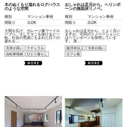
木のぬくもり溢れるログハウス
おしゃれは足元から。ヘリンボ
のような空間
ーンの無垢床リノベ。
種別
マンション事例
種別
マンション事例
間取り
1LDK
間取り
2LDK
土間を広げ、ガレージ兼ワードロ
おしゃれは足元から。とよく言い
ーブへ。そしてそこを抜けると一
ますが、今回のリノベーションに
転、社会の荒波にもまれた日々の
はヘリンボーンを採用していま
疲れを...
す。 床...
天井が高い
ナチュラル
築25年以上
天井が高い
自転車収納
ひとり暮らし
カフェ風