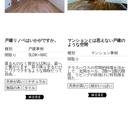
戸建リノベはいかがですか。
マンションとは思えない戸建の
ような空間
種別
戸建事例
種別
マンション事例
間取り
3LDK+WIC
間取り
遮るものなく贅沢なLDKは、庭へ
と繋がります。昇り降りするたび
テラスハウスの空間的特徴を活か
にワクワクするような階段だって
して、玄関ホール、2階〜1階の階
自由...
段、リビングの吹抜けに特別感を
持た...
天井が高い
ナチュラル
天井が高い
緑がいっぱい
無垢の木
タイル