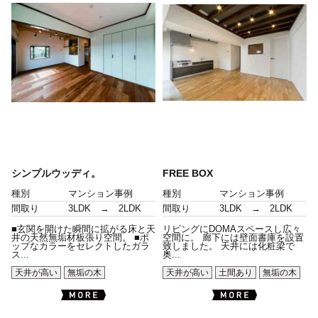
シンプルウッディ。
FREE BOX
種別
マンション事例
種別
マンション事例
間取り
3LDK → 2LDK
間取り
3LDK → 2LDK
■玄関を開けた瞬間に拡がる床と天
リビングにDOMAスペースし広々
井の天然無垢材板張り空間。 ■ポ
空間に。 廊下には壁面書庫を設置
ップなカラーをセレクトしたガラ
致しました。 天井には化粧梁で
ス...
奥...
天井が高い
無垢の木
天井が高い
土間あり
無垢の木