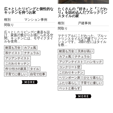
広々としたリビングと個性的な
たくさんの『好き』と『こだわ
キッチンを持つお家
り』を詰め込んだブルックリン
スタイルの家
種別
マンション事例
種別
戸建事例
間取り
間取り
広々としたリビングに書斎を設
け、家族の繋がりが感じられる空
マテリアルにこだわった、ブルッ
間。キッチンには、モザイクタイ
クリンスタイルな戸建てリノベー
ルを使用...
ションです。 2階の壁にはタイル
を数...
耐震も万全
カフェ風
耐震も万全
天井が高い
和テイスト
ナチュラル
カフェ風
ナチュラル
アジアンテイスト
アジアンテイスト
ハンモック
こだわりキッチン
コンクリート壁
作り付けの家具
タイル
こだわりキッチン
子育てに優しい
自宅で仕事
ヘリンボーン床
ひとり暮らし
ふたり暮らし
子育てに優しい
ペットと暮らす