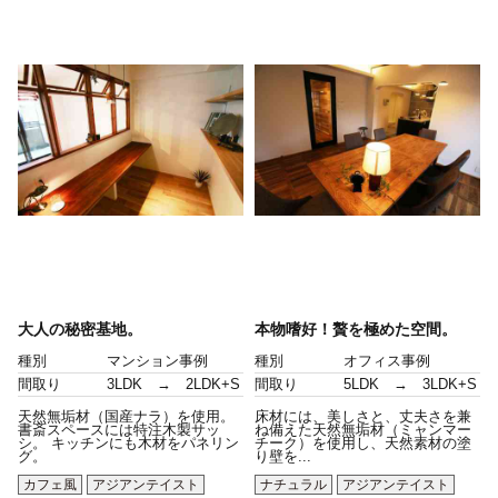
大人の秘密基地。
本物嗜好！贅を極めた空間。
種別
マンション事例
種別
オフィス事例
間取り
3LDK → 2LDK+S
間取り
5LDK → 3LDK+S
天然無垢材（国産ナラ）を使用。
床材には、美しさと、丈夫さを兼
書斎スペースには特注木製サッ
ね備えた天然無垢材（ミャンマー
シ。 キッチンにも木材をパネリン
チーク）を使用し、天然素材の塗
グ。
り壁を...
カフェ風
アジアンテイスト
ナチュラル
アジアンテイスト