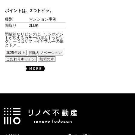
ポイントは、2つトビラ。
種別
マンション事例
間取り
2LDK
開放的なリビングに、ワンポイン
トが映えるカラーの扉をトッピン
グ。一つはサファイヤブルーの扉
とドア...
築25年以上
団地リノベーション
こだわりキッチン
無垢の木